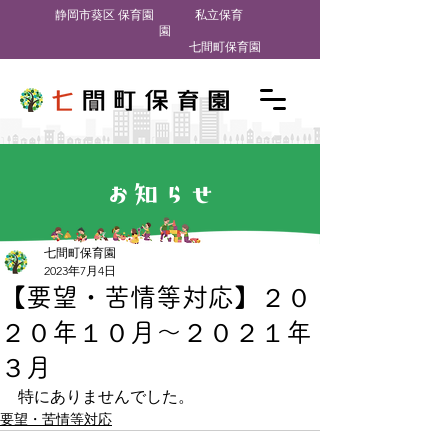
​静岡市葵区 保育園
私立保育
園
七間町保育園
お知らせ
七間町保育園
2023年7月4日
【要望・苦情等対応】２０
２０年１０月～２０２１年
３月
特にありませんでした。
要望・苦情等対応