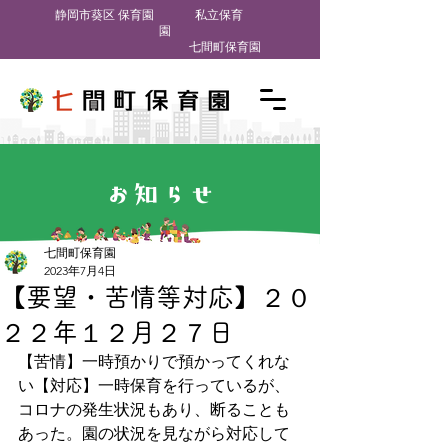
​静岡市葵区 保育園
私立保育
園
七間町保育園
お知らせ
七間町保育園
2023年7月4日
【要望・苦情等対応】２０
２２年１２月２７日
【苦情】一時預かりで預かってくれな
い【対応】一時保育を行っているが、
コロナの発生状況もあり、断ることも
あった。園の状況を見ながら対応して