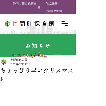
​静岡市葵区 保育園
私立保育
園
七間町保育園
お知らせ
七間町保育園
2025年12月19日
ちょっぴり早いクリスマス
♪