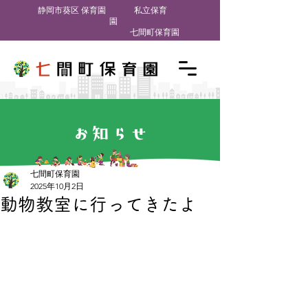
​静岡市葵区 保育園
私立保育
園
七間町保育園
お知らせ
七間町保育園
2025年10月2日
動物教室に行ってきたよ