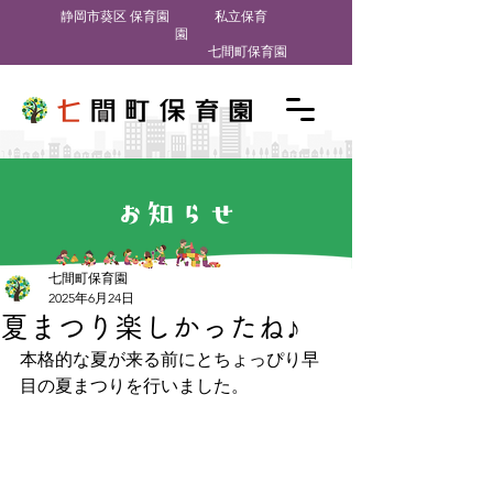
​静岡市葵区 保育園
私立保育
園
七間町保育園
お知らせ
七間町保育園
2025年6月24日
夏まつり楽しかったね♪
本格的な夏が来る前にとちょっぴり早
目の夏まつりを行いました。