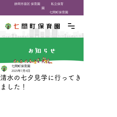
​静岡市葵区 保育園
私立保育
園
七間町保育園
お知らせ
七間町保育園
2025年7月4日
清水の七夕見学に行ってき
ました！