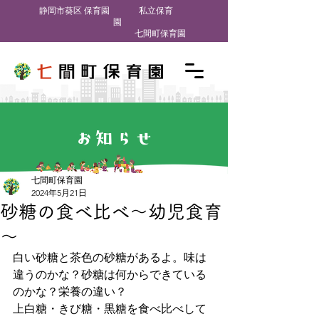
​静岡市葵区 保育園
私立保育
園
七間町保育園
お知らせ
七間町保育園
2024年5月21日
砂糖の食べ比べ～幼児食育
～
白い砂糖と茶色の砂糖があるよ。味は
違うのかな？砂糖は何からできている
のかな？栄養の違い？
上白糖・きび糖・黒糖を食べ比べして