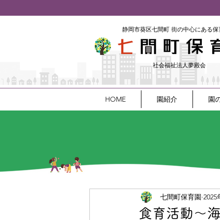
​静岡市葵区七間町
街の中心にある保
社会福祉法人夢殿会
HOME
園紹介
園
七間町保育園
202
食育活動～