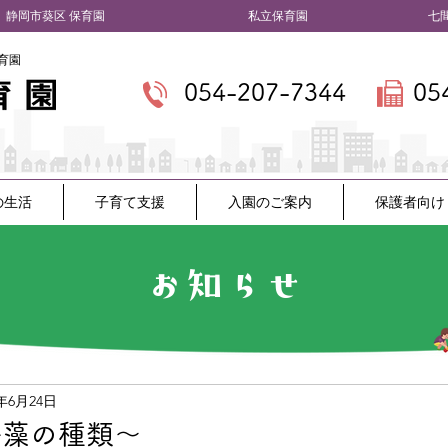
​静岡市葵区 保育園
私立保育園 七間町
育園
054-207-7344
05
の生活
子育て支援
入園のご案内
保護者向け
お知らせ
5年6月24日
海藻の種類～