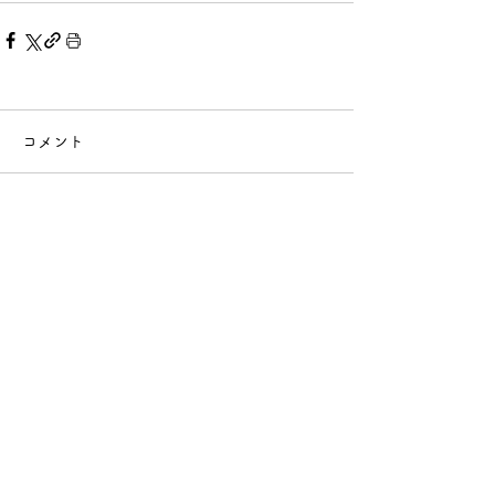
コメント
コメントを追加…
〒420-0035
静岡市葵区七間町14-1
ザ・エンブル七間町2階
アクセス