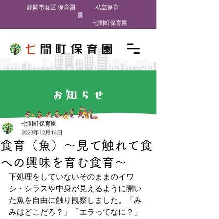
​静岡市葵区 保育園
私立保育
園
七間町保育園
お知らせ
七間町保育園
2023年12月14日
食育（魚）～見て触れて食
への興味を育む食育～
下処理をしていないそのままのイワ
シ・シラスや中身が見えるように開い
た魚を自由に触り観察しました。「み
みはどこだろ？」「エラってなに？」