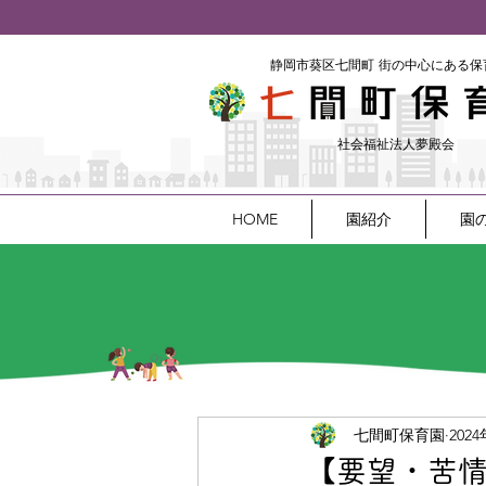
​静岡市葵区七間町
街の中心にある保
社会福祉法人夢殿会
HOME
園紹介
園
七間町保育園
202
【要望・苦情等