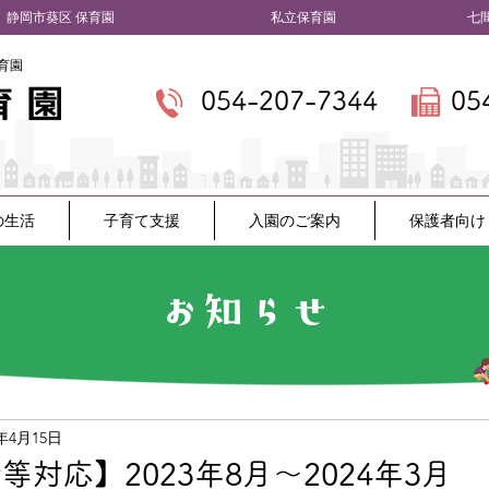
​静岡市葵区 保育園
私立保育園 七間町
育園
054-207-7344
05
の生活
子育て支援
入園のご案内
保護者向け
お知らせ
4年4月15日
対応】2023年8月～2024年3月