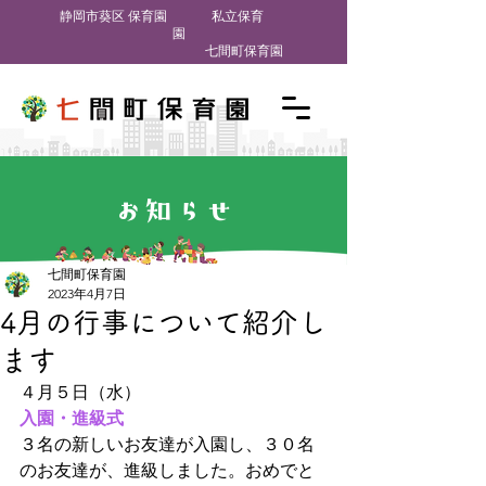
​静岡市葵区 保育園
私立保育
園
七間町保育園
お知らせ
七間町保育園
2023年4月7日
4月の行事について紹介し
ます
４月５日（水）
入園・進級式
３名の新しいお友達が入園し、３０名
のお友達が、進級しました。おめでと