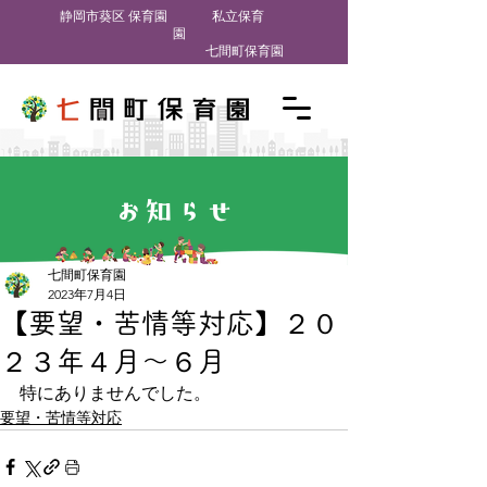
​静岡市葵区 保育園
私立保育
園
七間町保育園
お知らせ
七間町保育園
2023年7月4日
【要望・苦情等対応】２０
２３年４月～６月
特にありませんでした。
要望・苦情等対応