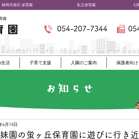
​静岡市葵区 保育園
私立保育園 七間町
育園
054-207-7344
05
の生活
子育て支援
入園のご案内
保護者向け
お知らせ
2年6月14日
姉妹園の蛍ヶ丘保育園に遊びに行き