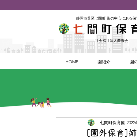
​静岡市葵区七間町
街の中心にある保
社会福祉法人夢殿会
HOME
園紹介
園
七間町保育園
202
[園外保育]