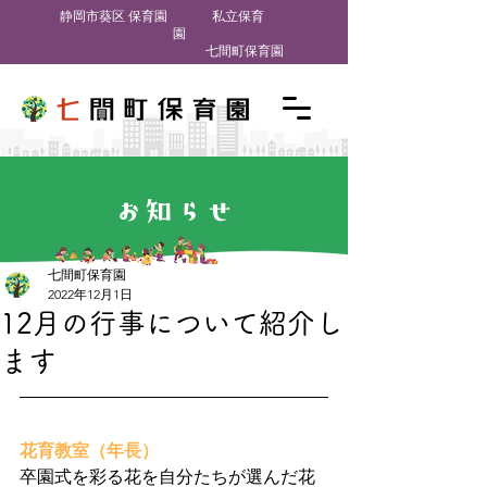
​静岡市葵区 保育園
私立保育
園
七間町保育園
お知らせ
七間町保育園
2022年12月1日
12月の行事について紹介し
ます
花育教室（年長）
卒園式を彩る花を自分たちが選んだ花