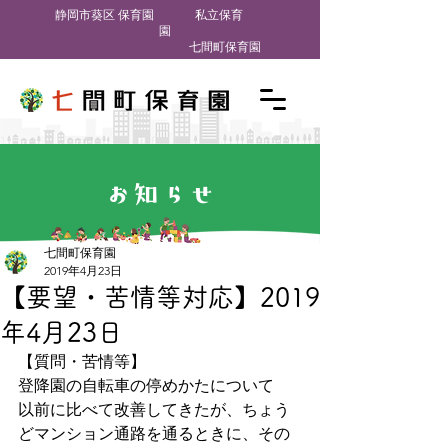
​静岡市葵区 保育園
私立保育
園
七間町保育園
お知らせ
七間町保育園
2019年4月23日
【要望・苦情等対応】2019
年4月23日
【質問・苦情等】
登降園の自転車の停めかたについて
以前に比べて改善してきたが、ちょう
どマンション通路を通るときに、その