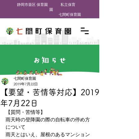
​静岡市葵区 保育園
私立保育
園
七間町保育園
お知らせ
七間町保育園
2019年7月22日
【要望・苦情等対応】2019
年7月22日
【質問・苦情等】
雨天時の登降園の際の自転車の停め方
について
雨天とはいえ、屋根のあるマンション