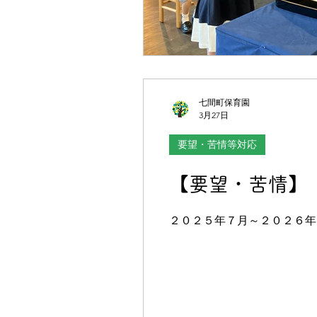
七間町保育園
3月27日
要望・苦情等対応
【要望・苦情】
２０２５年７月～２０２６年