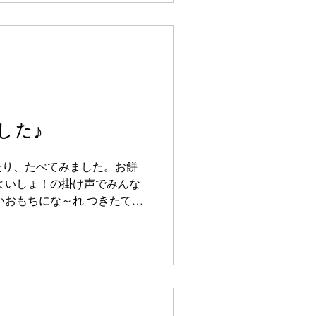
した♪
たり、たべてみました。お餅
よいしょ！の掛け声でみんな
いおもちにな～れ つきたての
くて美味しかったね よく噛
楽しみました。 お海苔が好
を食べようかな？