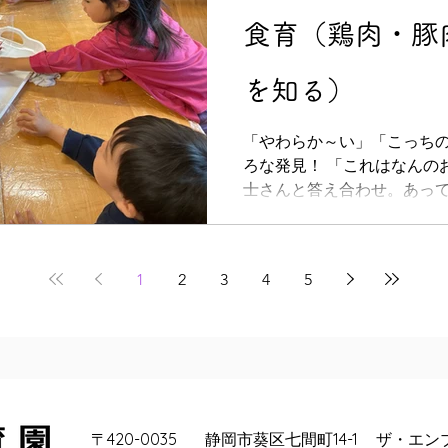
食育（鶏肉・豚
を知る）
「やわらか～い」「こっち
ろな発見！ 「これはなんの
士さんと答え合わせ。あって
してみたよ。 普段食べてい
「うちは豚肉！」「うちは
よ。
1
2
3
4
5
〒420-0035
静岡市葵区七間町14-1
ザ・エン