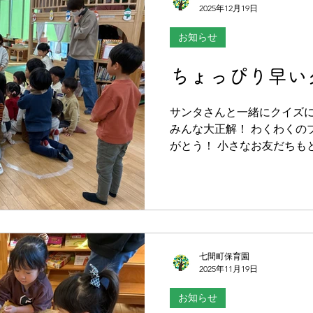
2025年12月19日
お知らせ
ちょっぴり早い
サンタさんと一緒にクイズに
みんな大正解！ わくわくの
がとう！ 小さなお友だちも
ちょっぴり不思議顔 誰なの
ていたよ クリスマスの特別
七間町保育園
2025年11月19日
お知らせ