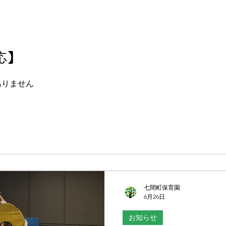
応】
ありません
七間町保育園
6月26日
お知らせ