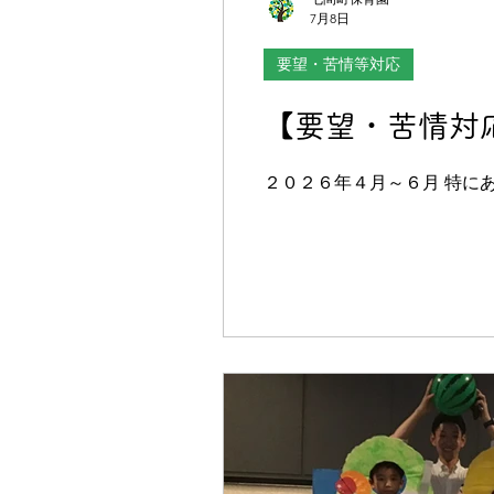
7月8日
要望・苦情等対応
【要望・苦情対
２０２６年４月～６月 特に