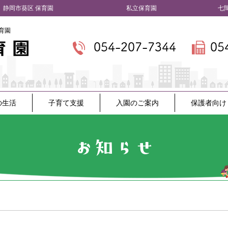
​静岡市葵区 保育園
私立保育園 七間町
育園
054-207-7344
05
の生活
子育て支援
入園のご案内
保護者向け
お知らせ