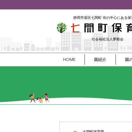
​静岡市葵区七間町
街の中心にある保
社会福祉法人夢殿会
HOME
園紹介
園
七間町保育園