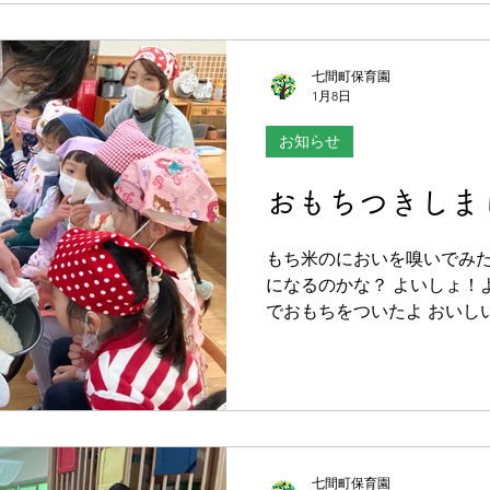
七間町保育園
1月8日
お知らせ
おもちつきしま
もち米のにおいを嗅いでみ
になるのかな？ よいしょ！
でおもちをついたよ おいし
おもちは良く伸びてやわらか
んでのりまき、きなこもちを
き♡ 美味しそうだね。どれ
七間町保育園